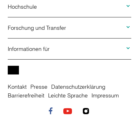
Studienangebot
Hochschule
Toggle F
Bewerbung
Über uns
Forschung und Transfer
Toggle I
Studienberatung
Aktuelles
Informationen für
Projekte
Weiterbildung
Veranstaltungen
Studieninteressierte
EN
Kontakt
Presse
Datenschutzerklärung
Studienkolleg
Einrichtungen
Studierende
Barrierefreiheit
Leichte Sprache
Impressum
Stellenangebote
Campusplan