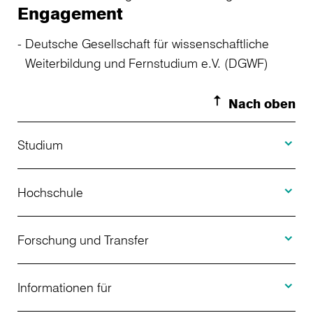
Engagement
Deutsche Gesellschaft für wissenschaftliche
Weiterbildung und Fernstudium e.V. (DGWF)
Nach oben
Toggle S
Studium
Toggle H
Studienangebot
Hochschule
Toggle F
Bewerbung
Über uns
Forschung und Transfer
Toggle I
Studienberatung
Aktuelles
Informationen für
Projekte