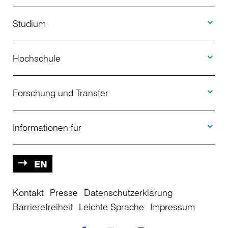
Toggle S
Studium
Toggle H
Studienangebot
Hochschule
Toggle F
Bewerbung
Über uns
Forschung und Transfer
Toggle I
Studienberatung
Aktuelles
Informationen für
Projekte
Weiterbildung
Veranstaltungen
Studieninteressierte
EN
Kontakt
Studienkolleg
Presse
Datenschutzerklärung
Einrichtungen
Studierende
Barrierefreiheit
Leichte Sprache
Impressum
Stellenangebote