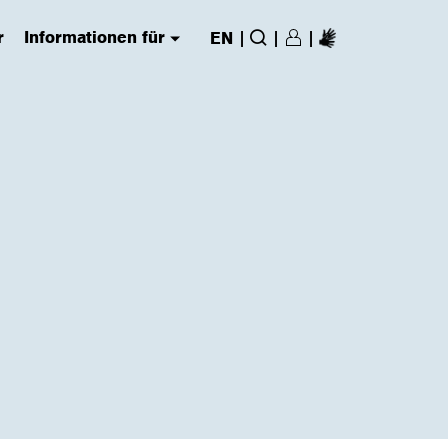
r
Informationen für
|
|
|
EN
Login/Register
(has submenu)
Suche