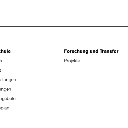
chule
Forschung und Transfer
s
Projekte
s
altungen
tungen
angebote
plan