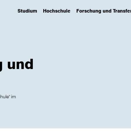
Studium
Hochschule
Forschung und Transfe
(has submenu)
(has submenu)
(has submenu)
g und
hule" im