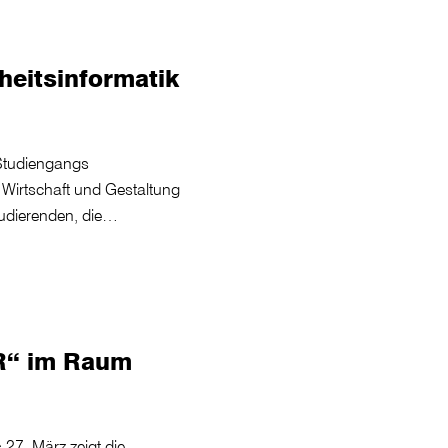
eitsinformatik
 Studiengangs
Wirtschaft und Gestaltung
tudierenden, die…
R“ im Raum
 27. März zeigt die