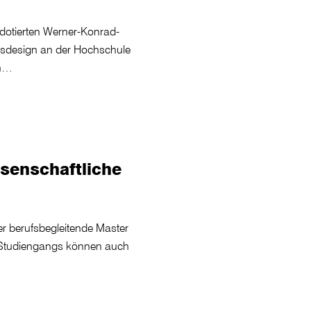
dotierten Werner-Konrad-
onsdesign an der Hochschule
en…
senschaftliche
l
r berufsbegleitende Master
es Studiengangs können auch