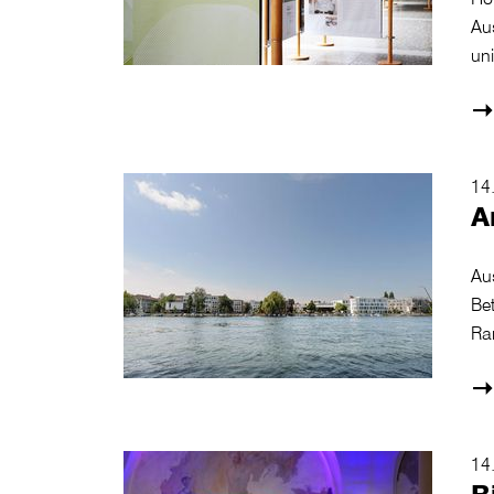
Au
uni
14
A
Au
Bet
Ra
14
B