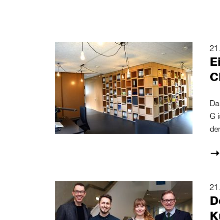
21
E
C
Da
G i
de
21
D
K