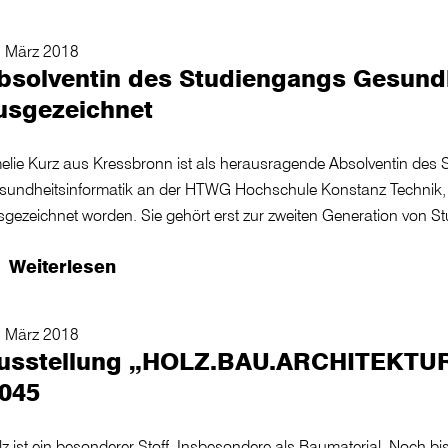
. März 2018
bsolventin des Studiengangs Gesundh
usgezeichnet
elie Kurz aus Kressbronn ist als herausragende Absolventin des
sundheitsinformatik an der HTWG Hochschule Konstanz Technik, 
sgezeichnet worden. Sie gehört erst zur zweiten Generation von S
Weiterlesen
. März 2018
usstellung „HOLZ.BAU.ARCHITEKTU
045
z ist ein besonderer Stoff. Insbesondere als Baumaterial. Noch bis