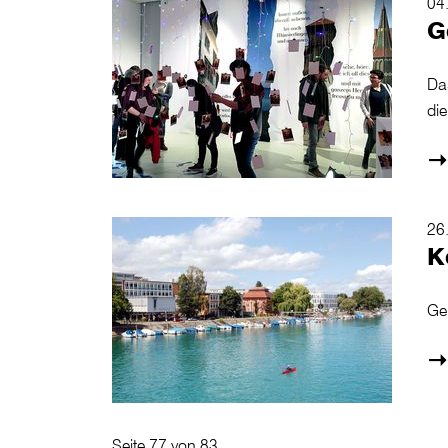
04
G
Das
die
26
K
Ge
Seite 77 von 83.