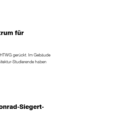
rum für
er HTWG gerückt. Im Gebäude
rchitektur-Studierende haben
onrad-Siegert-