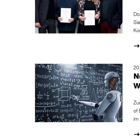
Do
Si
Ko
20
N
W
Zu
of
im