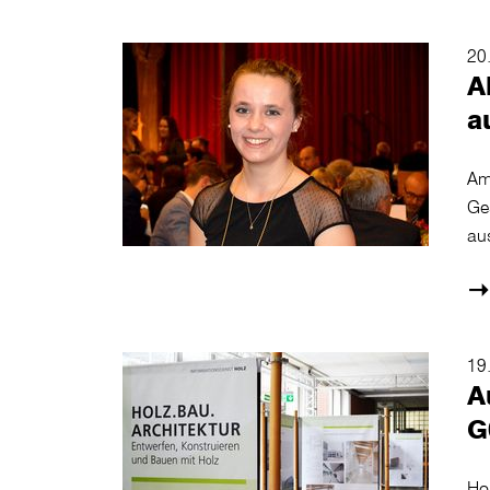
20
A
a
Am
Ge
au
19
A
G
Hol