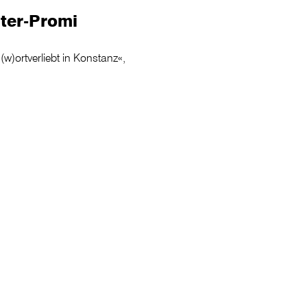
ter-Promi
»(w)ortverliebt in Konstanz«,