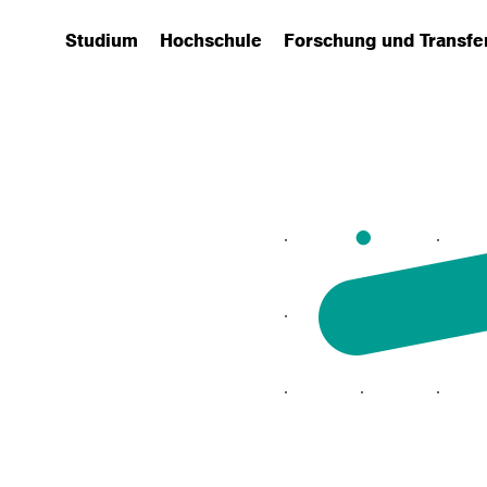
Studium
Hochschule
Forschung und Transfe
(has submenu)
(has submenu)
(has submenu)