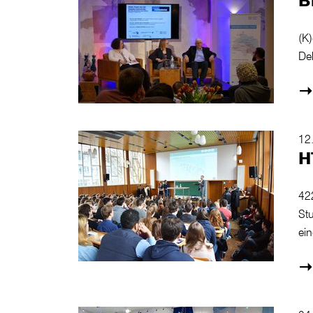
(K)
Dek
12
H
42
St
ei