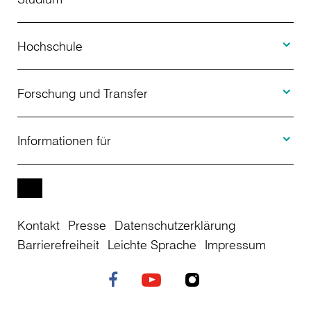
Toggle H
Studienangebot
Hochschule
Toggle F
Bewerbung
Über uns
Forschung und Transfer
Toggle I
Studienberatung
Aktuelles
Informationen für
Projekte
Weiterbildung
Veranstaltungen
Studieninteressierte
EN
Kontakt
Presse
Datenschutzerklärung
Studienkolleg
Einrichtungen
Studierende
Barrierefreiheit
Leichte Sprache
Impressum
Stellenangebote