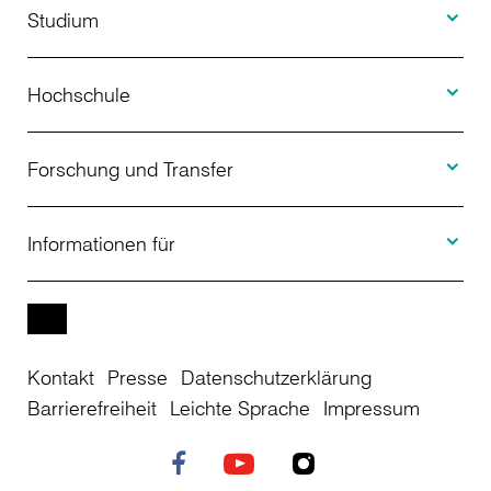
Studium
Toggle H
Studienangebot
Hochschule
Toggle F
Bewerbung
Über uns
Forschung und Transfer
Toggle I
Studienberatung
Aktuelles
Informationen für
Projekte
Weiterbildung
Veranstaltungen
Studieninteressierte
EN
Kontakt
Presse
Datenschutzerklärung
Studienkolleg
Einrichtungen
Studierende
Barrierefreiheit
Leichte Sprache
Impressum
Stellenangebote