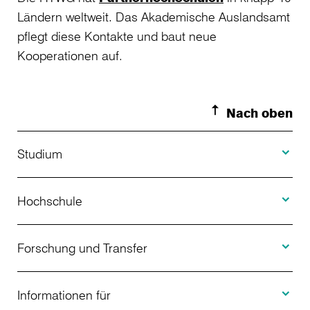
Ländern weltweit. Das Akademische Auslandsamt
pflegt diese Kontakte und baut neue
Kooperationen auf.
Nach oben
Toggle S
Studium
Toggle H
Studienangebot
Hochschule
Toggle F
Bewerbung
Über uns
Forschung und Transfer
Toggle I
Studienberatung
Aktuelles
Informationen für
Projekte