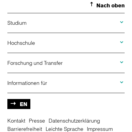
Nach oben
Toggle S
Studium
Toggle H
Studienangebot
Hochschule
Toggle F
Bewerbung
Über uns
Forschung und Transfer
Toggle I
Studienberatung
Aktuelles
Informationen für
Projekte
Weiterbildung
Veranstaltungen
Studieninteressierte
EN
Kontakt
Studienkolleg
Presse
Datenschutzerklärung
Einrichtungen
Studierende
Barrierefreiheit
Leichte Sprache
Impressum