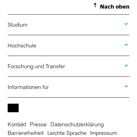
Nach oben
Toggle S
Studium
Toggle H
Studienangebot
Hochschule
Toggle F
Bewerbung
Über uns
Forschung und Transfer
Toggle I
Studienberatung
Aktuelles
Informationen für
Projekte
Weiterbildung
Veranstaltungen
Studieninteressierte
EN
Kontakt
Presse
Datenschutzerklärung
Studienkolleg
Einrichtungen
Studierende
Barrierefreiheit
Leichte Sprache
Impressum