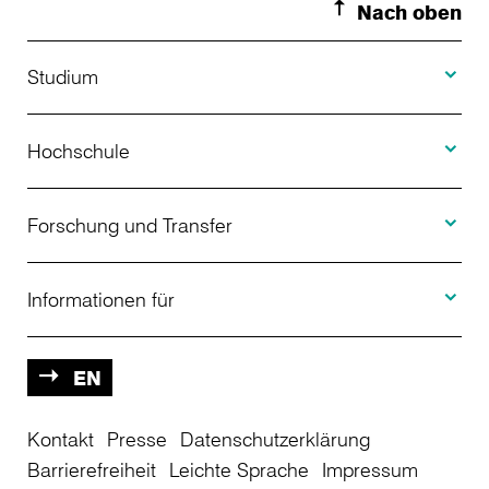
Nach oben
Toggle S
Studium
Toggle H
Studienangebot
Hochschule
Toggle F
Bewerbung
Über uns
Forschung und Transfer
Toggle I
Studienberatung
Aktuelles
Informationen für
Projekte
Weiterbildung
Veranstaltungen
Studieninteressierte
EN
Kontakt
Studienkolleg
Presse
Datenschutzerklärung
Einrichtungen
Studierende
Barrierefreiheit
Leichte Sprache
Impressum