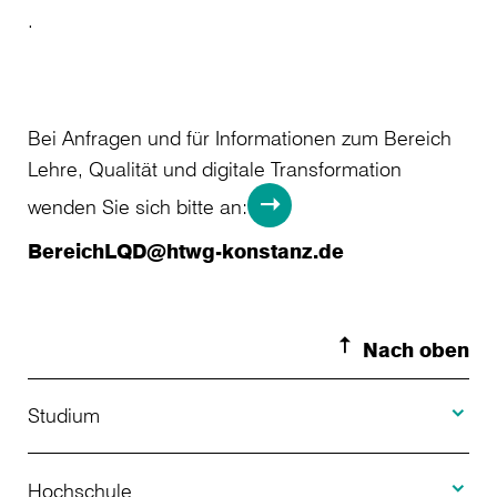
.
Bei Anfragen und für Informationen zum Bereich
Lehre, Qualität und digitale Transformation
wenden Sie sich bitte an:
BereichLQD@htwg-konstanz.de
Nach oben
Toggle S
Studium
Toggle H
Studienangebot
Hochschule