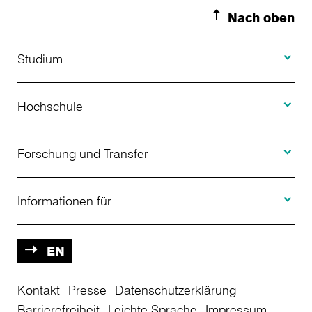
Nach oben
Toggle S
Studium
Toggle H
Studienangebot
Hochschule
Toggle F
Bewerbung
Über uns
Forschung und Transfer
Toggle I
Studienberatung
Aktuelles
Informationen für
Projekte
Weiterbildung
Veranstaltungen
Studieninteressierte
EN
Kontakt
Studienkolleg
Presse
Datenschutzerklärung
Einrichtungen
Studierende
Barrierefreiheit
Leichte Sprache
Impressum