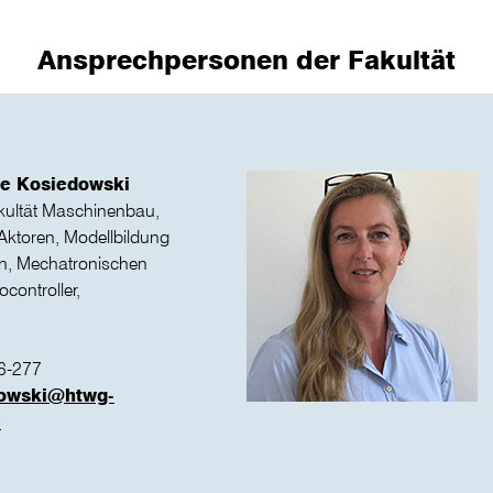
Ansprechpersonen der Fakultät
we Kosiedowski
kultät Maschinenbau,
Aktoren, Modellbildung
on, Mechatronischen
controller,
6-277
owski@htwg-
e