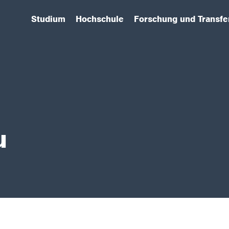
Studium
Hochschule
Forschung und Transfe
(has submenu)
(has submenu)
(has submenu)
u