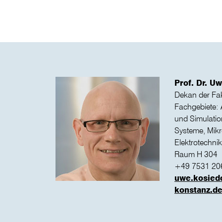
Prof. Dr. U
Dekan der Fa
Fachgebiete: 
und Simulati
Systeme, Mikro
Elektrotechnik
Raum H 304
+49 7531 20
uwe.kosied
konstanz.d