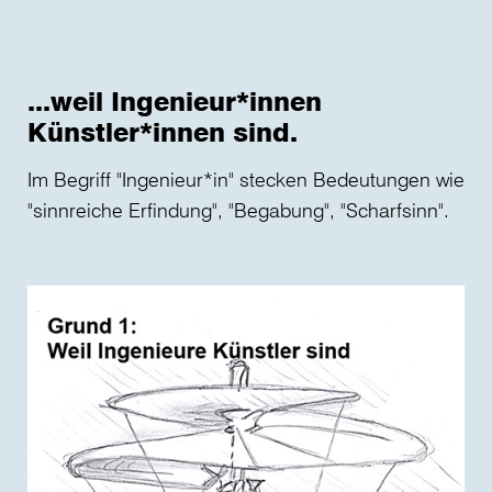
...weil Ingenieur*innen
..
Künstler*innen sind.
at
d
Im Begriff "Ingenieur*in" stecken Bedeutungen wie
ve
"sinnreiche Erfindung", "Begabung", "Scharfsinn".
Die
Ing
Sp