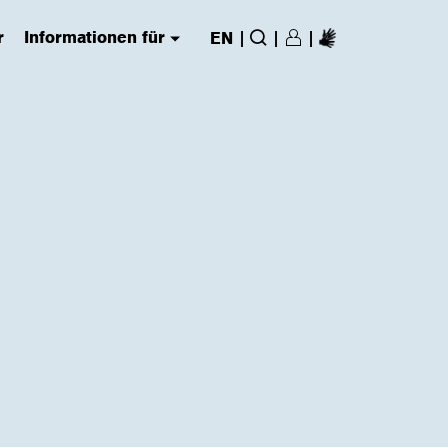
r
Informationen für
|
|
|
EN
Login/Register
(has submenu)
Suche