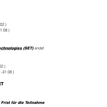
02.)
1.08.)
echnologies
(SET)
endet
02.)
-31.08.)
ET
e
Frist für die Teilnahme