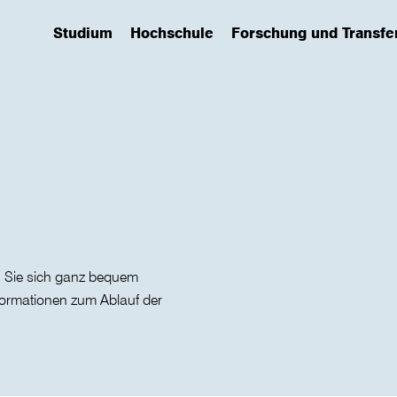
Studium
Hochschule
Forschung und Transfe
(has submenu)
(has submenu)
(has submenu)
 Sie sich ganz bequem
nformationen zum Ablauf der