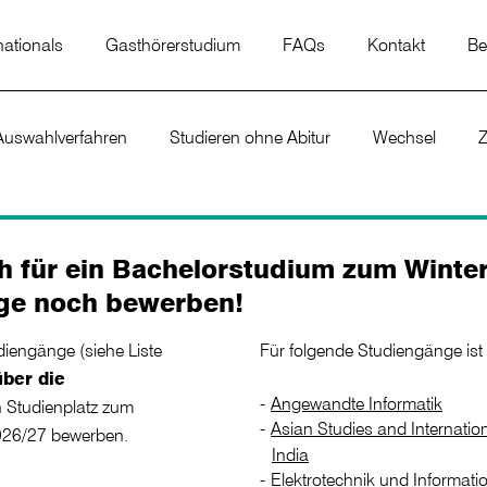
nationals
Gasthörerstudium
FAQs
Kontakt
Be
Auswahlverfahren
Studieren ohne Abitur
Wechsel
Z
h für ein Bachelorstudium zum Winter
ge noch bewerben!
diengänge (siehe Liste
Für folgende Studiengänge is
über die
Angewandte Informatik
 Studienplatz zum
Asian Studies and Internati
026/27 bewerben.
India
Elektrotechnik und Informati