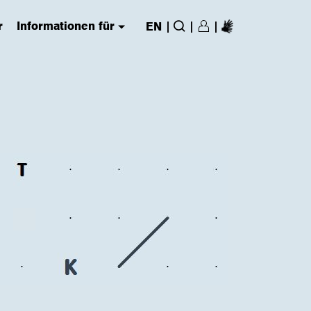
r
Informationen für
|
|
|
EN
Login/Register
(has submenu)
Suche