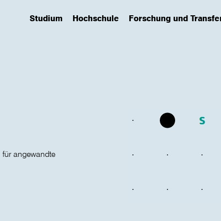
Studium
Hochschule
Forschung und Transfe
(has submenu)
(has submenu)
(has submenu)
 für angewandte