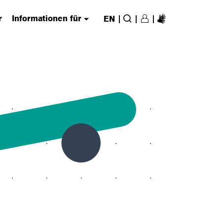
r
Informationen für
|
|
|
EN
Login/Register
(has submenu)
Suche