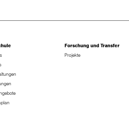
chule
Forschung und Transfer
s
Projekte
s
altungen
tungen
angebote
plan