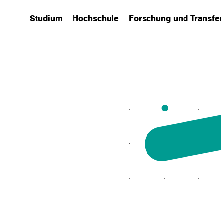
Studium
Hochschule
Forschung und Transfe
(has submenu)
(has submenu)
(has submenu)