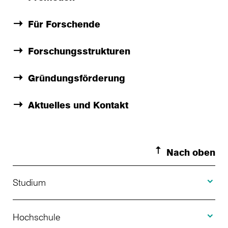
Für Forschende
Forschungsstrukturen
Gründungsförderung
Aktuelles und Kontakt
Nach oben
Toggle S
Studium
Toggle H
Studienangebot
Hochschule