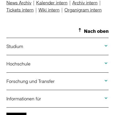
News Archiv
|
Kalender intern
|
Archiv intern
|
Tickets intern
|
Wiki intern
|
Organigram intern
Nach oben
Toggle S
Studium
Toggle H
Studienangebot
Hochschule
Toggle F
Bewerbung
Über uns
Forschung und Transfer
Toggle I
Studienberatung
Aktuelles
Informationen für
Projekte
Weiterbildung
Veranstaltungen