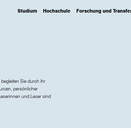
Studium
Hochschule
Forschung und Transfe
(has submenu)
(has submenu)
(has submenu)
begleiten Sie durch ihr
rcen, persönlicher
 Leserinnen und Leser sind