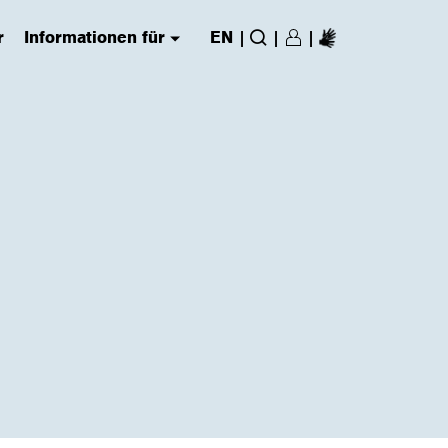
r
Informationen für
EN
|
|
|
Login/Register
(has submenu)
Suche