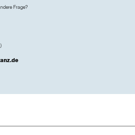
 andere Frage?
n
)
tanz.de