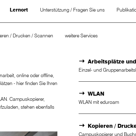
Lernort
Unterstützung / Fragen Sie uns
Publikati
eren / Drucken / Scannen
weitere Services
Arbeitsplätze un
Einzel- und Gruppenarbeit
arbeit, online oder offline,
tzen - hier finden Sie Ihren
WLAN
WLAN. Campuskopierer,
WLAN mit eduroam
fzuladen, stehen ebenfalls
Kopieren / Druck
Campuskopierer und Buch