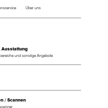
onsservice
Über uns
d Ausstattung
sbereiche und sonstige Angebote
en / Scannen
scanner