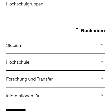
Hochschulgruppen.
Nach oben
Toggle S
Studium
Toggle H
Studienangebot
Hochschule
Toggle F
Bewerbung
Über uns
Forschung und Transfer
Toggle I
Studienberatung
Aktuelles
Informationen für
Projekte
Weiterbildung