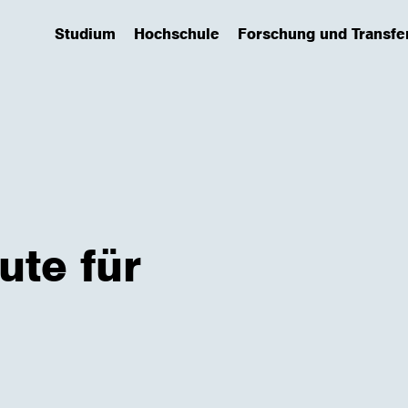
Studium
Hochschule
Forschung und Transfe
(has submenu)
(has submenu)
(has submenu)
ute für