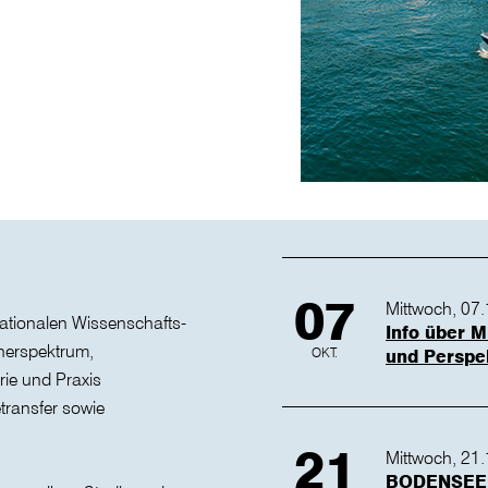
07
Mittwoch, 07.
nationalen Wissenschafts-
Info über M
cherspektrum,
OKT.
und Perspe
rie und Praxis
transfer sowie
21
Mittwoch, 21
BODENSEE S