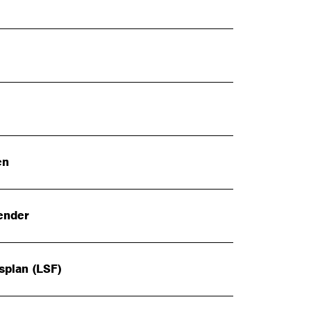
en
ender
splan (LSF)