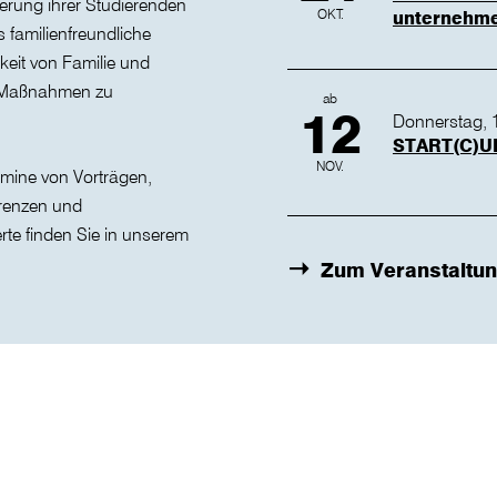
derung ihrer Studierenden
OKT.
unternehmer
s familienfreundliche
rkeit von Familie und
en Maßnahmen zu
ab
12
Donnerstag, 
START(C)U
NOV.
mine von Vorträgen,
renzen und
rte finden Sie in unserem
Zum Veranstaltu