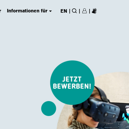
r
Informationen für
|
|
|
EN
Login/Register
(has submenu)
Suche