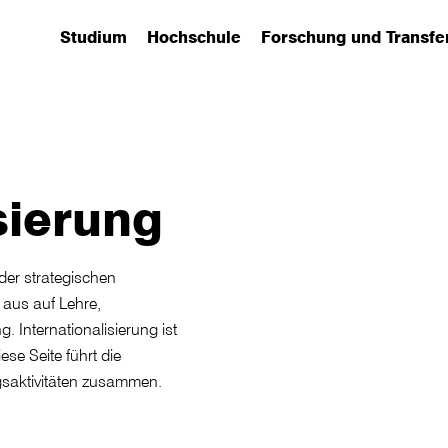
Studium
Hochschule
Forschung und Transfe
(has submenu)
(has submenu)
(has submenu)
sierung
 der strategischen
 aus auf Lehre,
 Internationalisierung ist
se Seite führt die
gsaktivitäten zusammen.