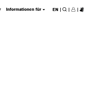
r
Informationen für
|
|
|
EN
Login/Register
(has submenu)
Suche