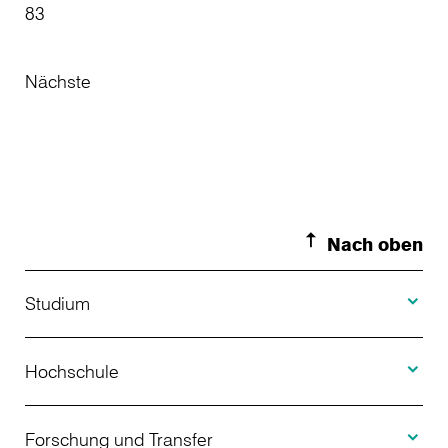
83
Nächste
Nach oben
Toggle S
Studium
Toggle H
Studienangebot
Hochschule
Toggle F
Bewerbung
Über uns
Forschung und Transfer