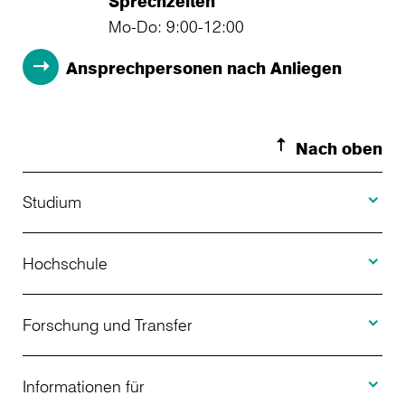
Sprechzeiten
Mo-Do: 9:00-12:00
Ansprechpersonen nach Anliegen
Nach oben
Toggle S
Studium
Toggle H
Studienangebot
Hochschule
Toggle F
Bewerbung
Über uns
Forschung und Transfer
Toggle I
Studienberatung
Aktuelles
Informationen für
Projekte