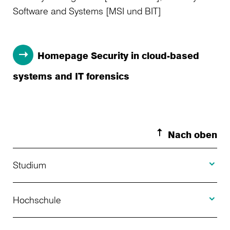
Software and Systems [MSI und BIT]
Homepage Security in cloud-based
systems and IT forensics
Nach oben
Toggle S
Studium
Toggle H
Studienangebot
Hochschule
Toggle F