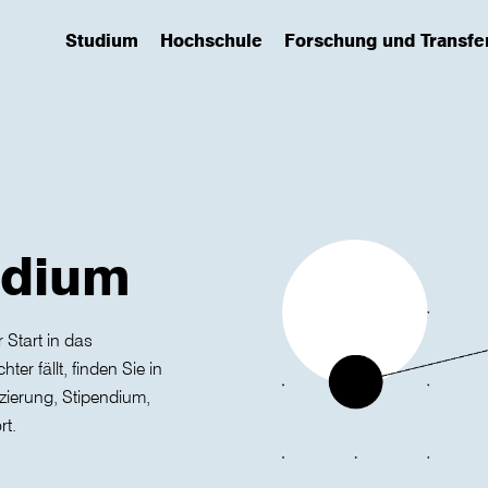
Studium
Hochschule
Forschung und Transfe
(has submenu)
(has submenu)
(has submenu)
udium
 Start in das
er fällt, finden Sie in
ierung, Stipendium,
rt.