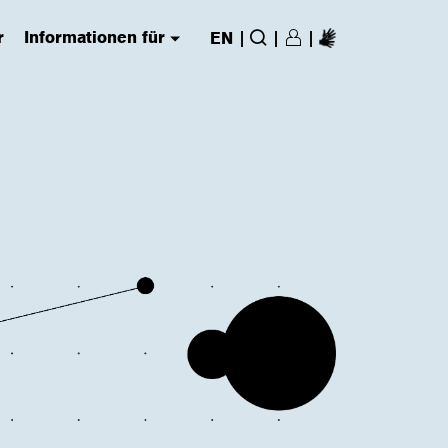
r
Informationen für
|
|
|
EN
Login/Register
(has submenu)
Suche