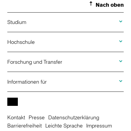
Nach oben
Toggle S
Studium
Toggle H
Studienangebot
Hochschule
Toggle F
Bewerbung
Über uns
Forschung und Transfer
Toggle I
Studienberatung
Aktuelles
Informationen für
Projekte
Weiterbildung
Veranstaltungen
Studieninteressierte
EN
Kontakt
Presse
Datenschutzerklärung
Studienkolleg
Einrichtungen
Studierende
Barrierefreiheit
Leichte Sprache
Impressum