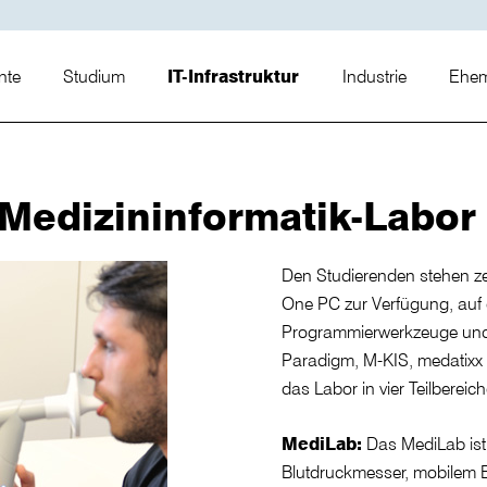
nte
Studium
IT-Infrastruktur
Industrie
Ehem
Medizininformatik-Labor
Den Studierenden stehen zeh
One PC zur Verfügung, auf
Programmierwerkzeuge und
Paradigm, M-KIS, medatixx un
das Labor in vier Teilbereich
MediLab:
Das MediLab ist 
Blutdruckmesser, mobilem 