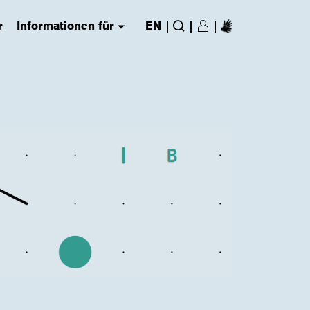
r
Informationen für
EN
|
|
|
Login/Register
(has submenu)
Suche