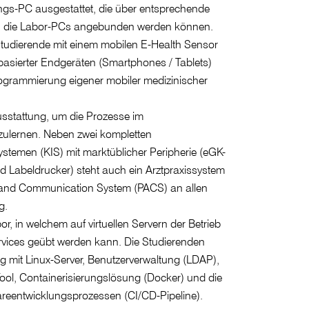
gs-PC ausgestattet, die über entsprechende
 an die Labor-PCs angebunden werden können.
tudierende mit einem mobilen E-Health Sensor
basierter Endgeräten (Smartphones / Tablets)
rogrammierung eigener mobiler medizinischer
usstattung, um die Prozesse im
ulernen. Neben zwei kompletten
temen (KIS) mit marktüblicher Peripherie (eGK-
d Labeldrucker) steht auch ein Arztpraxissystem
g and Communication System (PACS) an allen
g.
abor, in welchem auf virtuellen Servern der Betrieb
vices geübt werden kann. Die Studierenden
mit Linux-Server, Benutzerverwaltung (LDAP),
ool, Containerisierungslösung (Docker) und die
reentwicklungsprozessen (CI/CD-Pipeline).