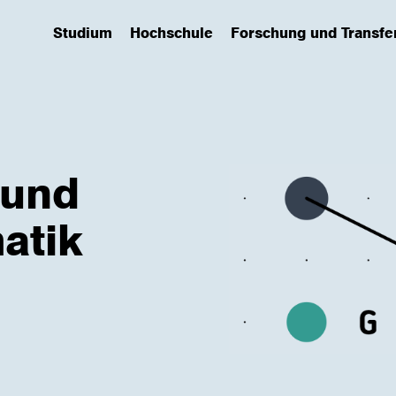
Studium
Hochschule
Forschung und Transfe
(has submenu)
(has submenu)
(has submenu)
 und
atik