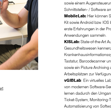
sowie einem Augensteuerun
Schnittstellen- / Software
MobileLab:
Hier können S
Kit sowie Android bzw. IOS 
erste Erfahrungen in der P
Anwendungen sammeln.
KISLab:
State-of-the-Art A
Gesundheitswesen kennenz
Krankenhausinformationssys
Tastatur, Barcodecanner un
sowie ein Picture Archivin
Arbeitsplätzen zur Verfügun
vGIBLab
: Ein virtuelles L
von modernen Software-Ser
rt
lernen dadurch den Umgang 
Ticket-System, Monitoring-T
Automatisierung von Softwa