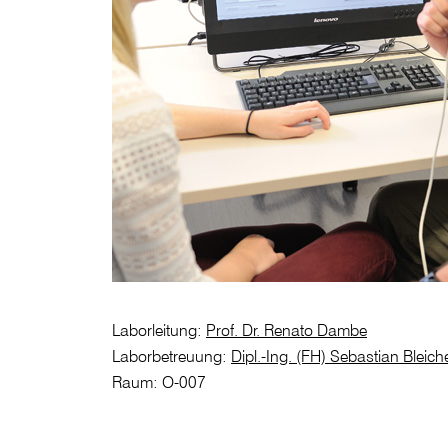
Laborleitung:
Prof. Dr. Renato Dambe
Laborbetreuung:
Dipl.-Ing. (FH) Sebastian Bleiche
Raum: O-007