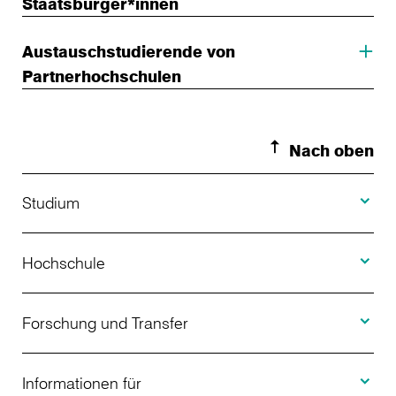
Staatsbürger*innen
Austauschstudierende von
Partnerhochschulen
Nach oben
Toggle S
Studium
Toggle H
Studienangebot
Hochschule
Toggle F
Bewerbung
Über uns
Forschung und Transfer
Toggle I
Studienberatung
Aktuelles
Informationen für
Projekte