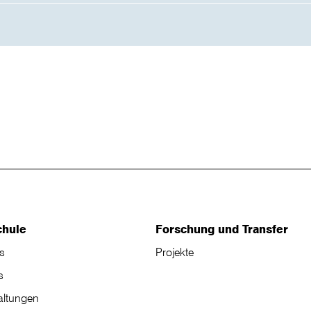
chule
Forschung und Transfer
s
Projekte
s
altungen