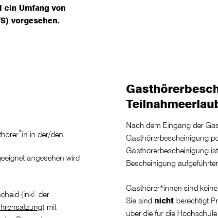
el ein Umfang von
S) vorgesehen.
Gasthörerbesch
Teilnahmeerlau
Nach dem Eingang der Gast
*
thörer
in in der/den
Gasthörerbescheinigung pos
Gasthörerbescheinigung ist
 geeignet angesehen wird
Bescheinigung aufgeführten
Gasthörer*innen sind keine
heid (inkl. der
Sie sind
nicht
berechtigt P
hrensatzung
) mit
über die für die Hochschule