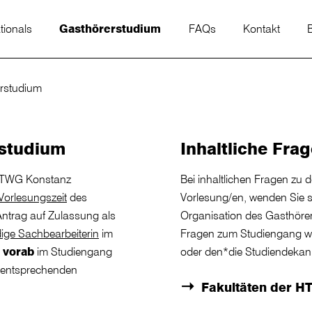
ationals
Gasthörerstudium
FAQs
Kontakt
B
rstudium
rstudium
Inhaltliche Fra
 HTWG Konstanz
Bei inhaltlichen Fragen zu 
Vorlesungszeit
des
Vorlesung/en, wenden Sie sic
Antrag auf Zulassung als
Organisation des Gasthöre
ige Sachbearbeiterin
im
Fragen zum Studiengang w
e
vorab
im Studiengang
oder den*die Studiendekan
 entsprechenden
Fakultäten der 