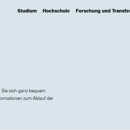
Studium
Hochschule
Forschung und Transfe
(has submenu)
(has submenu)
(has submenu)
 Sie sich ganz bequem
nformationen zum Ablauf der