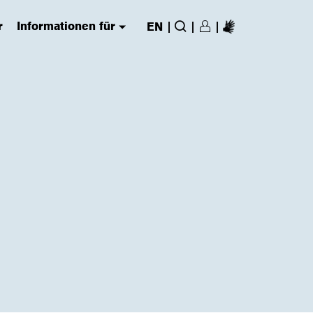
r
Informationen für
|
|
|
EN
Login/Register
(has submenu)
Suche