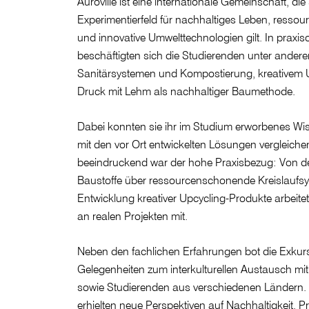
Auroville ist eine internationale Gemeinschaft, die
Experimentierfeld für nachhaltiges Leben, ress
und innovative Umwelttechnologien gilt. In praxi
beschäftigten sich die Studierenden unter ander
Sanitärsystemen und Kompostierung, kreativem 
Druck mit Lehm als nachhaltiger Baumethode.
Dabei konnten sie ihr im Studium erworbenes Wi
mit den vor Ort entwickelten Lösungen vergleich
beeindruckend war der hohe Praxisbezug: Von de
Baustoffe über ressourcenschonende Kreislaufsy
Entwicklung kreativer Upcycling-Produkte arbeitet
an realen Projekten mit.
Neben den fachlichen Erfahrungen bot die Exkurs
Gelegenheiten zum interkulturellen Austausch mi
sowie Studierenden aus verschiedenen Ländern.
erhielten neue Perspektiven auf Nachhaltigkeit, P