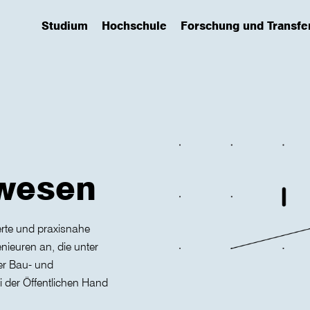
Studium
Hochschule
Forschung und Transfe
(has submenu)
(has submenu)
(has submenu)
wesen
erte und praxisnahe
nieuren an, die unter
er Bau- und
i der Öffentlichen Hand