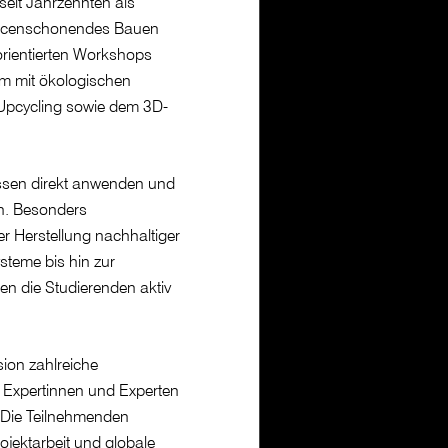
 seit Jahrzehnten als
ourcenschonendes Bauen
sorientierten Workshops
em mit ökologischen
Upcycling sowie dem 3D-
ssen direkt anwenden und
en. Besonders
r Herstellung nachhaltiger
steme bis hin zur
en die Studierenden aktiv
ion zahlreiche
t Expertinnen und Experten
 Die Teilnehmenden
rojektarbeit und globale