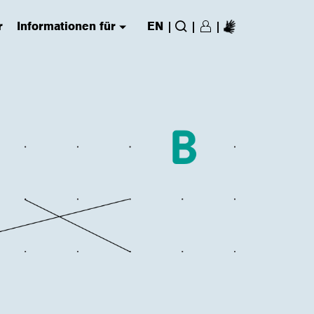
r
Informationen für
EN
|
|
|
Login/Register
(has submenu)
Suche