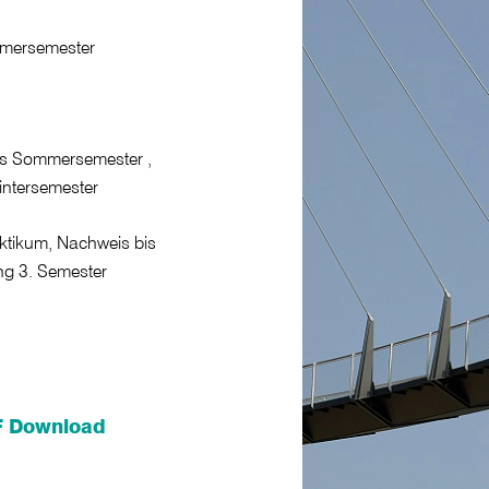
mmersemester
as Sommersemester ,
Wintersemester
ktikum, Nachweis bis
ng 3. Semester
DF Download