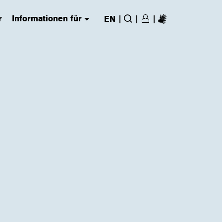
r
Informationen für
|
|
|
EN
Login/Register
(has submenu)
Suche