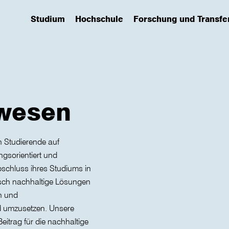
Studium
Hochschule
Forschung und Transfe
(has submenu)
(has submenu)
(has submenu)
wesen
 Studierende auf
gsorientiert und
bschluss ihres Studiums in
gisch nachhaltige Lösungen
n und
nd umzusetzen. Unsere
eitrag für die nachhaltige