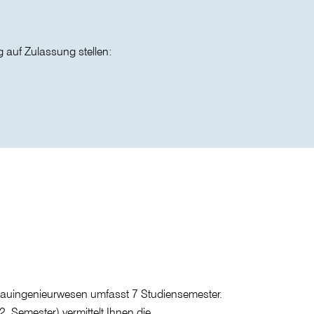
auf Zulassung stellen:
auingenieurwesen umfasst 7 Studiensemester.
 Semester) vermittelt Ihnen die