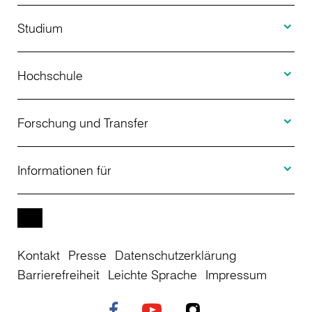
Toggle S
Studium
Toggle H
Studienangebot
Hochschule
Toggle F
Bewerbung
Über uns
Forschung und Transfer
Toggle I
Studienberatung
Aktuelles
Informationen für
Projekte
Weiterbildung
Veranstaltungen
Studieninteressierte
EN
Kontakt
Presse
Datenschutzerklärung
Studienkolleg
Einrichtungen
Studierende
Barrierefreiheit
Leichte Sprache
Impressum
Stellenangebote