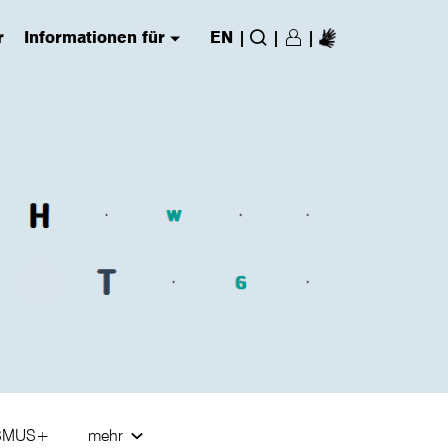
r
Informationen für
EN
|
|
|
Login/Register
(has submenu)
Suche
SMUS+
mehr