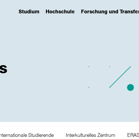
Studium
Hochschule
Forschung und Transfe
(has submenu)
(has submenu)
(has submenu)
s
Internationale Studierende
Interkulturelles Zentrum
ERA