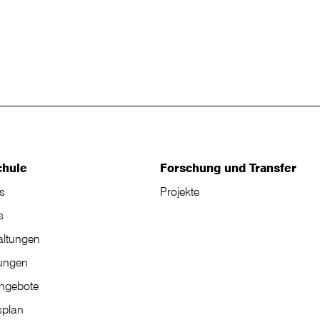
chule
Forschung und Transfer
s
Projekte
s
altungen
tungen
angebote
plan