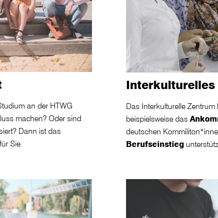
t
Interkulturelle
 Studium an der HTWG
Das Interkulturelle Zentrum 
hluss machen? Oder sind
beispielsweise das
Ankomm
siert? Dann ist das
deutschen Kommiliton*innen
ür Sie.
Berufseinstieg
unterstütz