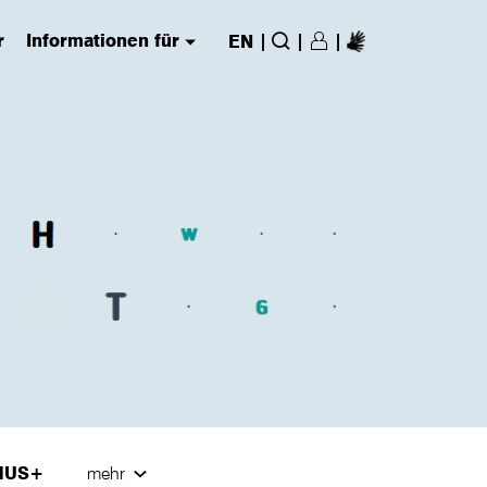
r
Informationen für
|
|
|
EN
Login/Register
(has submenu)
Suche
MUS+
mehr