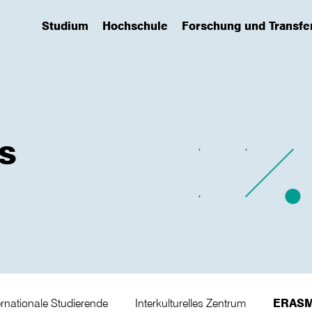
Studium
Hochschule
Forschung und Transfe
(has submenu)
(has submenu)
(has submenu)
s
ernationale Studierende
Interkulturelles Zentrum
ERAS