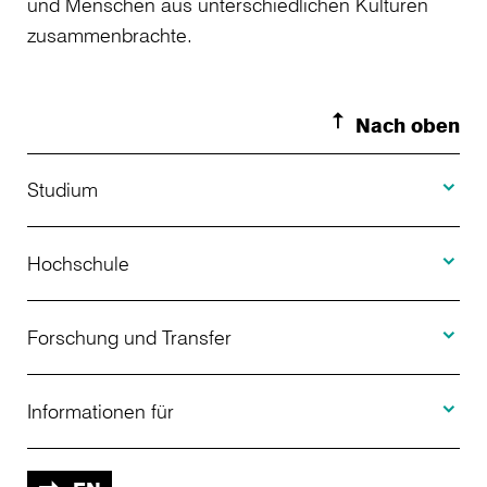
und Menschen aus unterschiedlichen Kulturen
zusammenbrachte.
Nach oben
Toggle S
Studium
Toggle H
Studienangebot
Hochschule
Toggle F
Bewerbung
Über uns
Forschung und Transfer
Toggle I
Studienberatung
Aktuelles
Informationen für
Projekte
Weiterbildung
Veranstaltungen
Studieninteressierte