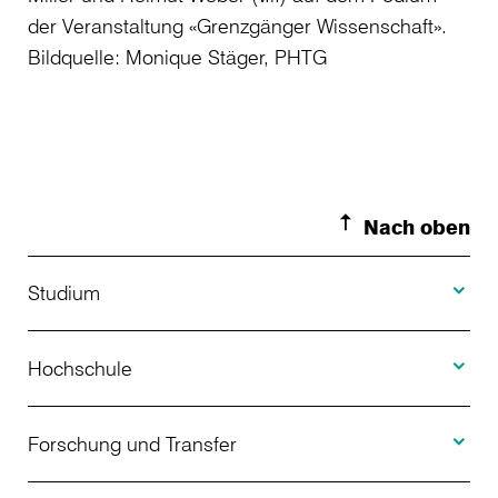
der Veranstaltung «Grenzgänger Wissenschaft».
Bildquelle: Monique Stäger, PHTG
Nach oben
Toggle S
Studium
Toggle H
Studienangebot
Hochschule
Toggle F
Bewerbung
Über uns
Forschung und Transfer
Toggle I