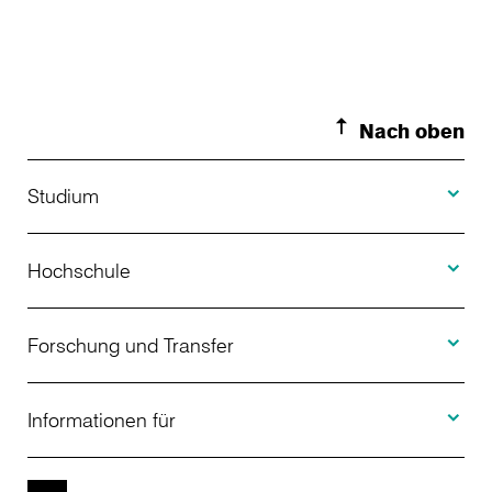
Nach oben
Toggle S
Studium
Toggle H
Studienangebot
Hochschule
Toggle F
Bewerbung
Über uns
Forschung und Transfer
Toggle I
Studienberatung
Aktuelles
Informationen für
Projekte
Weiterbildung
Veranstaltungen