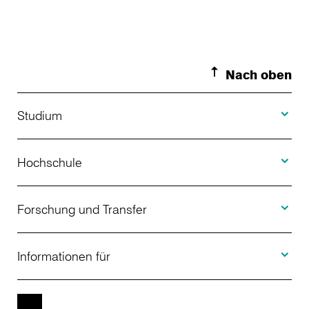
Nach oben
Toggle S
Studium
Toggle H
Studienangebot
Hochschule
Toggle F
Bewerbung
Über uns
Forschung und Transfer
Toggle I
Studienberatung
Aktuelles
Informationen für
Projekte
Weiterbildung
Veranstaltungen
Studieninteressierte
EN