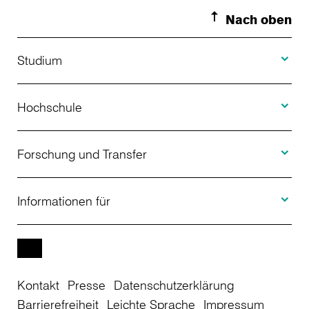
Nach oben
Toggle S
Studium
Toggle H
Studienangebot
Hochschule
Toggle F
Bewerbung
Über uns
Forschung und Transfer
Toggle I
Studienberatung
Aktuelles
Informationen für
Projekte
Weiterbildung
Veranstaltungen
Studieninteressierte
EN
Kontakt
Presse
Datenschutzerklärung
Studienkolleg
Einrichtungen
Studierende
Barrierefreiheit
Leichte Sprache
Impressum