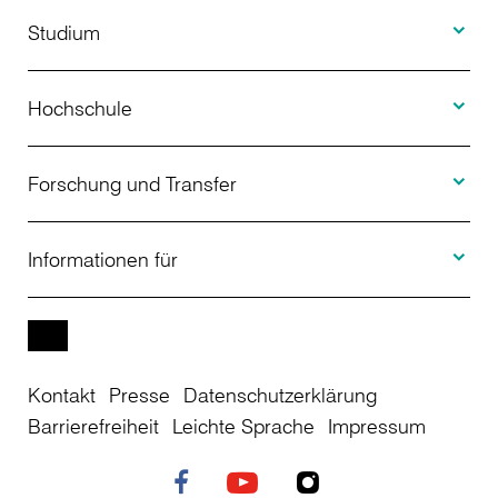
Toggle S
Studium
Toggle H
Studienangebot
Hochschule
Toggle F
Bewerbung
Über uns
Forschung und Transfer
Toggle I
Studienberatung
Aktuelles
Informationen für
Projekte
Weiterbildung
Veranstaltungen
Studieninteressierte
EN
Kontakt
Presse
Datenschutzerklärung
Studienkolleg
Einrichtungen
Studierende
Barrierefreiheit
Leichte Sprache
Impressum
Stellenangebote