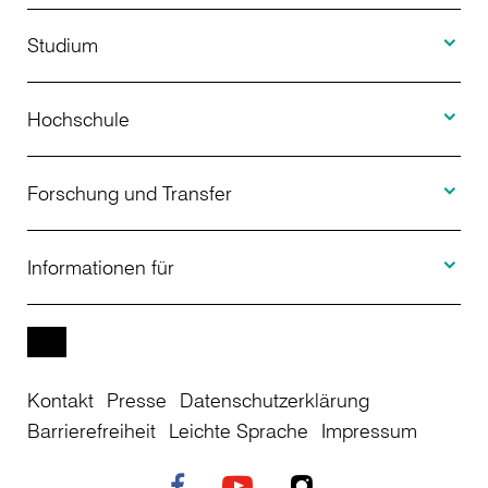
Toggle S
Studium
Toggle H
Studienangebot
Hochschule
Toggle F
Bewerbung
Über uns
Forschung und Transfer
Toggle I
Studienberatung
Aktuelles
Informationen für
Projekte
Weiterbildung
Veranstaltungen
Studieninteressierte
EN
Kontakt
Presse
Datenschutzerklärung
Studienkolleg
Einrichtungen
Studierende
Barrierefreiheit
Leichte Sprache
Impressum
Stellenangebote