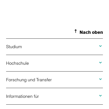
Nach oben
Toggle S
Studium
Toggle H
Studienangebot
Hochschule
Toggle F
Bewerbung
Über uns
Forschung und Transfer
Toggle I
Studienberatung
Aktuelles
Informationen für
Projekte