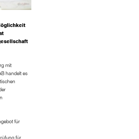
öglichkeit
at
esellschaft
rg mit
AB handelt es
atischen
der
en
ngebot für
rüfung für