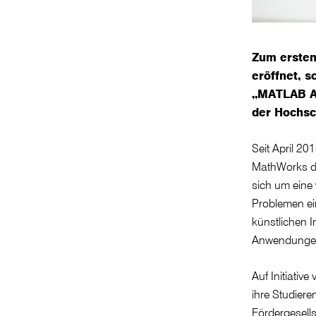
Zum ersten
eröffnet, s
„MATLAB AS
der Hochsc
Seit April 2
MathWorks di
sich um eine 
Problemen ei
künstlichen I
Anwendunge
Auf Initiativ
ihre Studiere
Fördergesell