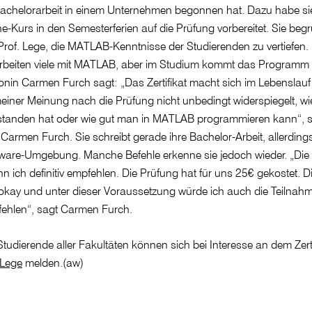
Bachelorarbeit in einem Unternehmen begonnen hat. Dazu habe sie
e-Kurs in den Semesterferien auf die Prüfung vorbereitet. Sie begr
n Prof. Lege, die MATLAB-Kenntnisse der Studierenden zu vertiefen.
eiten viele mit MATLAB, aber im Studium kommt das Programm of
onin Carmen Furch sagt: „Das Zertifikat macht sich im Lebenslauf 
iner Meinung nach die Prüfung nicht unbedingt widerspiegelt, w
standen hat oder wie gut man in MATLAB programmieren kann“, s
Carmen Furch. Sie schreibt gerade ihre Bachelor-Arbeit, allerdings
ware-Umgebung. Manche Befehle erkenne sie jedoch wieder. „Die
 ich definitiv empfehlen. Die Prüfung hat für uns 25€ gekostet. Di
 okay und unter dieser Voraussetzung würde ich auch die Teilnah
ehlen“, sagt Carmen Furch.
 Studierende aller Fakultäten können sich bei Interesse an dem Zert
 Lege
melden.(aw)