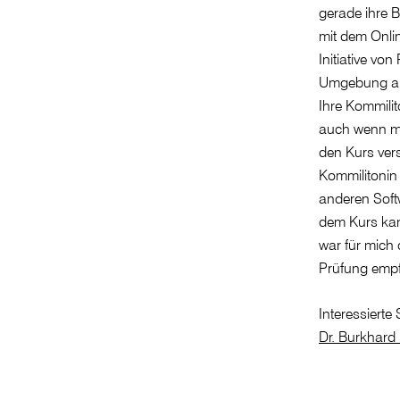
gerade ihre 
mit dem Onlin
Initiative vo
Umgebung arb
Ihre Kommilit
auch wenn me
den Kurs ver
Kommilitonin 
anderen Soft
dem Kurs kann
war für mich
Prüfung empf
Interessierte
Dr. Burkhard