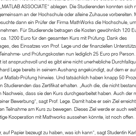
at „MATLAB ASSOCIATE“ ablegen. Die Studierenden konnten sich 
gemeinsam an der Hochschule oder alleine Zuhause vorbereiten. M
suchte dann ein Prüfer der Firma MathWorks die Hochschule, um 
nehmen. Für Studierende betragen die Kosten gewöhnlich 120 Eur
 ca. 1200 Euro für den gesamten Kurs mit Prüfung. Dank des
ges, des Einsatzes von Prof. Lege und der finanziellen Unterstüt
 Teinahme- und Prüfungskosten nun lediglich 25 Euro pro Person.
at ist anspruchsvoll und es gibt eine nicht unerhebliche Durchfallqu
khard Lege bereits in seinem Aushang angekündigt, auf dem er auf
zur Matlab-Prüfung hinwies. Und tatsächlich haben knapp 50 Proz
 Studierenden das Zertifikat erhalten. „Auch die, die nicht besta
en Nachweis, dass sie den Kurs durchgearbeitet haben. Auch der 
einer Bewerbung“, sagt Prof. Lege. Damit habe er sein Ziel erreicht
iven Teilnahme am Kurs zu bewegen. Dieses Ziel werde er auch weit
ftige Kooperation mit Mathworks aussehen könnte, ist noch offen.
r, auf Papier bezeugt zu haben, was ich kann“, sagt Studentin Karl