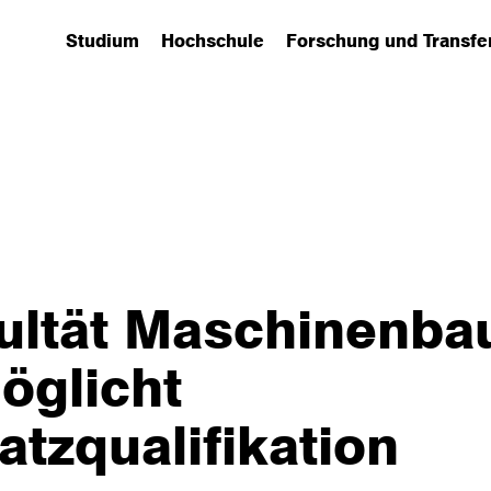
Studium
Hochschule
Forschung und Transfe
(has submenu)
(has submenu)
(has submenu)
ultät Maschinenba
öglicht
atzqualifikation