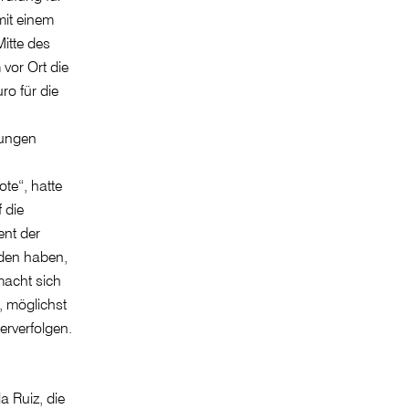
mit einem
itte des
vor Ort die
o für die
zungen
ote“, hatte
 die
ent der
nden haben,
macht sich
, möglichst
erverfolgen.
a Ruiz, die