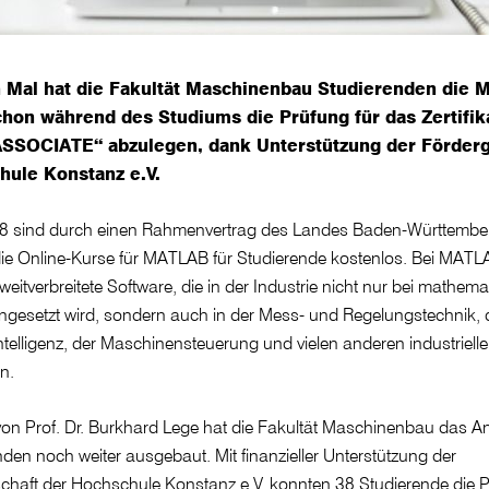
 Mal hat die Fakultät Maschinenbau Studierenden die M
chon während des Studiums die Prüfung für das Zertifik
SOCIATE“ abzulegen, dank Unterstützung der Förderg
hule Konstanz e.V.
018 sind durch einen Rahmenvertrag des Landes Baden-Württembe
e Online-Kurse für MATLAB für Studierende kostenlos. Bei MATL
weitverbreitete Software, die in der Industrie nicht nur bei mathem
ngesetzt wird, sondern auch in der Mess- und Regelungstechnik, 
ntelligenz, der Maschinensteuerung und vielen anderen industriell
n.
e von Prof. Dr. Burkhard Lege hat die Fakultät Maschinenbau das A
nden noch weiter ausgebaut. Mit finanzieller Unterstützung der
schaft der Hochschule Konstanz e.V. konnten 38 Studierende die P