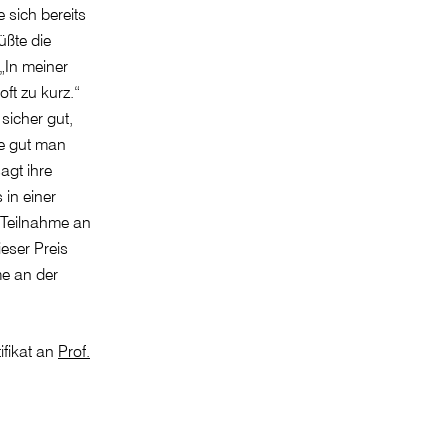
 sich bereits
üßte die
 „In meiner
t zu kurz.“
sicher gut,
ie gut man
agt ihre
 in einer
 Teilnahme an
eser Preis
me an der
ifikat an
Prof.