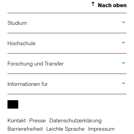
Nach oben
Toggle S
Studium
Toggle H
Studienangebot
Hochschule
Toggle F
Bewerbung
Über uns
Forschung und Transfer
Toggle I
Studienberatung
Aktuelles
Informationen für
Projekte
Weiterbildung
Veranstaltungen
Studieninteressierte
EN
Kontakt
Presse
Datenschutzerklärung
Studienkolleg
Einrichtungen
Studierende
Barrierefreiheit
Leichte Sprache
Impressum