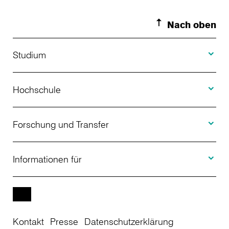
Nach oben
Toggle S
Studium
Toggle H
Studienangebot
Hochschule
Toggle F
Bewerbung
Über uns
Forschung und Transfer
Toggle I
Studienberatung
Aktuelles
Informationen für
Projekte
Weiterbildung
Veranstaltungen
Studieninteressierte
EN
Kontakt
Presse
Datenschutzerklärung
Studienkolleg
Einrichtungen
Studierende