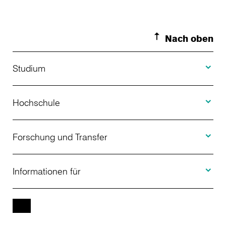
Nach oben
Toggle S
Studium
Toggle H
Studienangebot
Hochschule
Toggle F
Bewerbung
Über uns
Forschung und Transfer
Toggle I
Studienberatung
Aktuelles
Informationen für
Projekte
Weiterbildung
Veranstaltungen
Studieninteressierte
EN