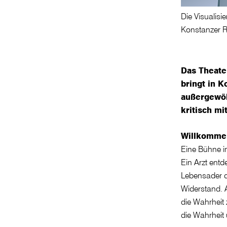
Die Visualis
Konstanzer 
Das Theate
bringt in 
außergewöh
kritisch mi
Willkommen
Eine Bühne i
Ein Arzt ent
Lebensader de
Widerstand. A
die Wahrheit
die Wahrheit