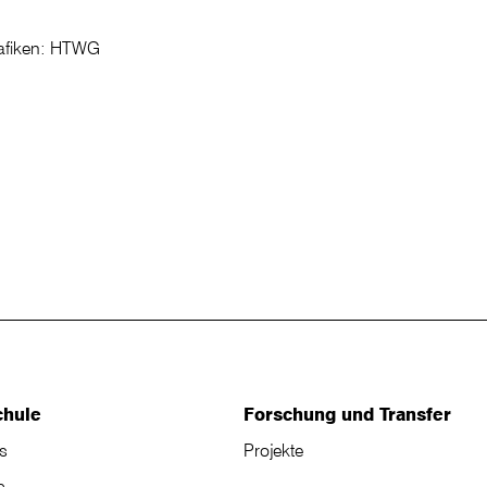
rafiken: HTWG
chule
Forschung und Transfer
s
Projekte
s