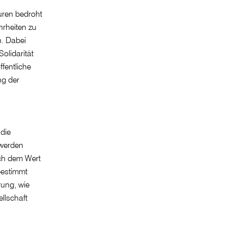
turen bedroht
rheiten zu
n. Dabei
olidarität
ffentliche
ng der
die
 werden
ach dem Wert
bestimmt
rung, wie
llschaft