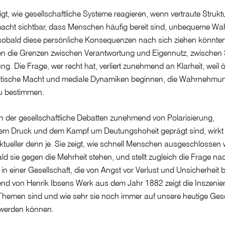
gt, wie gesellschaftliche Systeme reagieren, wenn vertraute Struk
acht sichtbar, dass Menschen häufig bereit sind, unbequeme Wah
sobald diese persönliche Konsequenzen nach sich ziehen könnte
 die Grenzen zwischen Verantwortung und Eigennutz, zwischen S
. Die Frage, wer recht hat, verliert zunehmend an Klarheit, weil ö
itische Macht und mediale Dynamiken beginnen, die Wahrnehmu
zu bestimmen.
, in der gesellschaftliche Debatten zunehmend von Polarisierung,
chem Druck und dem Kampf um Deutungshoheit geprägt sind, wirkt 
ktueller denn je. Sie zeigt, wie schnell Menschen ausgeschlossen
d sie gegen die Mehrheit stehen, und stellt zugleich die Frage n
in einer Gesellschaft, die von Angst vor Verlust und Unsicherheit 
nd von Henrik Ibsens Werk aus dem Jahr 1882 zeigt die Inszenie
 Themen sind und wie sehr sie noch immer auf unsere heutige Gese
werden können.