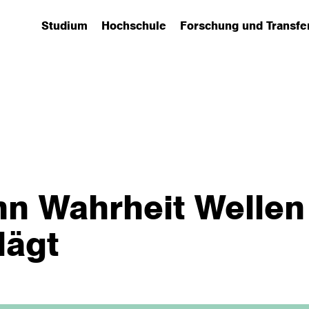
Studium
Hochschule
Forschung und Transfe
(has submenu)
(has submenu)
(has submenu)
n Wahrheit Wellen
lägt